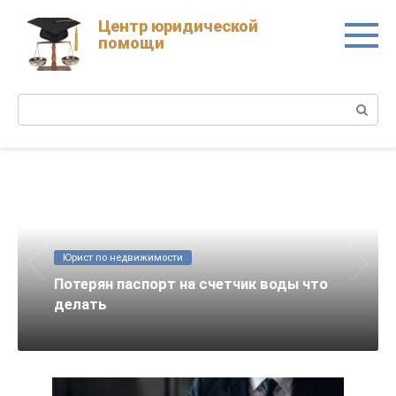
Skip
Центр юридической
to
помощи
content
Поиск:
Юрист по недвижимости
Потерян паспорт на счетчик воды что
делать