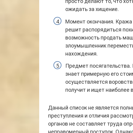
просто делают то, что хо
ожидать за хищение.
Момент окончания. Кража 
решит распорядиться пох
возможность продать маши
злоумышленник перемести
нахождения.
Предмет посягательства. 
знает примерную его стои
осуществляется воровство
получит и ищет наиболее 
Данный список не является полн
преступления и отличия рассмо
органов не составляет труда опр
неправомерный поступок. Однако