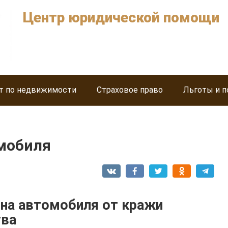
Центр юридической помощи
т по недвижимости
Страховое право
Льготы и п
омобиля
она автомобиля от кражи
тва