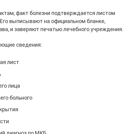
ктам, факт болезни подтверждается листом
Его выписывают на официальном бланке,
ва, и заверяют печатью лечебного учреждения.
ующие сведения:
ая лист
ь
го лица
его больного
акрытия
ости
й диагноз по МКБ