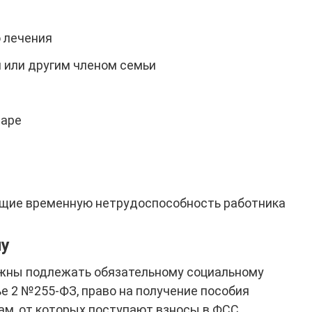
 лечения
 или другим членом семьи
наре
щие временную нетрудоспособность работника
ну
лжны подлежать обязательному социальному
ье 2 №255-ФЗ, право на получение пособия
ам, от которых поступают взносы в ФСС.