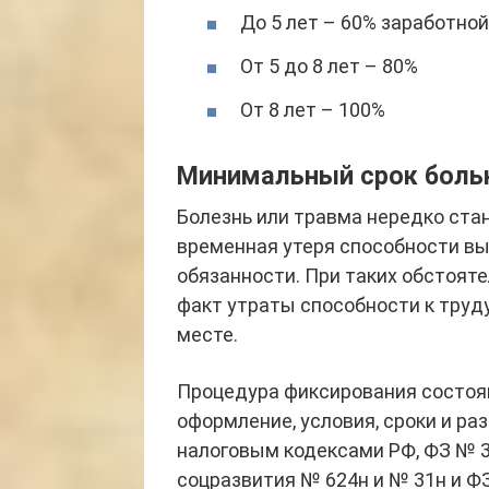
До 5 лет – 60% заработно
От 5 до 8 лет – 80%
От 8 лет – 100%
Минимальный срок боль
Болезнь или травма нередко стан
временная утеря способности в
обязанности. При таких обстоят
факт утраты способности к труду
месте.
Процедура фиксирования состоя
оформление, условия, сроки и р
налоговым кодексами РФ, ФЗ № 
соцразвития № 624н и № 31н и Ф