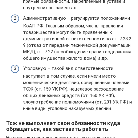
прямые обязанности, закрепленные в уставе и
внутренних регламентах.
Административную – регулируется положениями
КоАП РФ. Главным образом, члены правления
товарищества могут быть привлечены к
административной ответственности по ст. 7.23.2
9 (отказ от передачи технической документации
МКД), ст. 7.22 (несоблюдение правил содержания
общего имущества жилого дома) и др.
Уголовную – такой вид ответственности
наступает в том случае, если имели место
мошеннические действия, совершенные членами
ТСЖ (ст. 159 УК РФ), нецелевое расходование
общих денежных средств (ст. 160 УК РФ),
злоупотребление полномочиями (ст. 201 УК РФ) и
иные виды уголовно наказуемых деяний.
Тсж не выполняет свои обязанности куда
обращаться, как заставить работать
На практике нередко происходят ситуации, когда