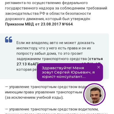
регламента по осуществлению федерального
государственного надзора за соблюдением требований
законодательства РФ в области безопасности
дорожного движения, который был утверждён
Приказом МВД от 23.08.2017 №664
.
Если же владелец авто не может доказать
инспектору, что у него есть права и он их
попросту забыл дома, то это грозит
задержанием транспортного средства (
статья
27.13 КоАП
) и применением статьи
12.7 КоАП
,
которая регламентирует наказания за:
— управление транспортным средством водителем, не
имеющим права управления транспортным средством
(за исключением учебной езды);
— управление транспортным средством водителем,