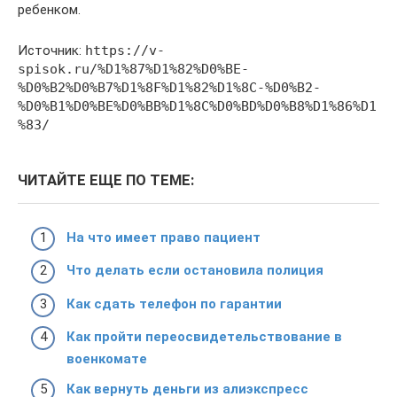
ребенком.
Источник:
https://v-
spisok.ru/%D1%87%D1%82%D0%BE-
%D0%B2%D0%B7%D1%8F%D1%82%D1%8C-%D0%B2-
%D0%B1%D0%BE%D0%BB%D1%8C%D0%BD%D0%B8%D1%86%D1
%83/
ЧИТАЙТЕ ЕЩЕ ПО ТЕМЕ:
На что имеет право пациент
Что делать если остановила полиция
Как сдать телефон по гарантии
Как пройти переосвидетельствование в
военкомате
Как вернуть деньги из алиэкспресс