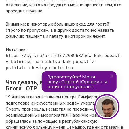
отделение, и что из продуктов можно принести тем, кто
проходит лечение.
Внимание: в некоторых больницах вход для гостей
строго по пропускам, а в других достаточно назвать
фамилию пациента и палату, в которой он лежит.
Источник:
https://syl.ru/article/208963/new_kak-popast-
v-bolnitsu-na-nedelyu-kak-popast-v-
psihiatricheskuyu-bolnitsu
Что делать, если не кладут в больницу |
Блоги | ОТР
19 января в перинатальном центре Симферополя при
подготовке к искусственным родам умерла пациентка.
Смерть произошла, несмотря на проводимые
реанимационные мероприятия. Накануне женщина
обращалась за помощью в республиканскую
клиническую больницу имени Семашко, где ей отказали в