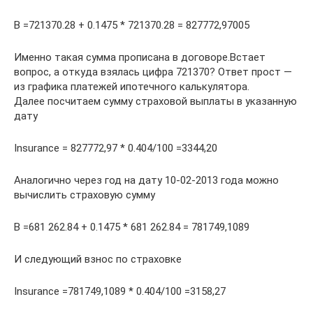
B =721370.28 + 0.1475 * 721370.28 = 827772,97005
Именно такая сумма прописана в договоре.Встает
вопрос, а откуда взялась цифра 721370? Ответ прост —
из графика платежей ипотечного калькулятора.
Далее посчитаем сумму страховой выплаты в указанную
дату
Insurance = 827772,97 * 0.404/100 =3344,20
Аналогично через год на дату 10-02-2013 года можно
вычислить страховую сумму
B =681 262.84 + 0.1475 * 681 262.84 = 781749,1089
И следующий взнос по страховке
Insurance =781749,1089 * 0.404/100 =3158,27