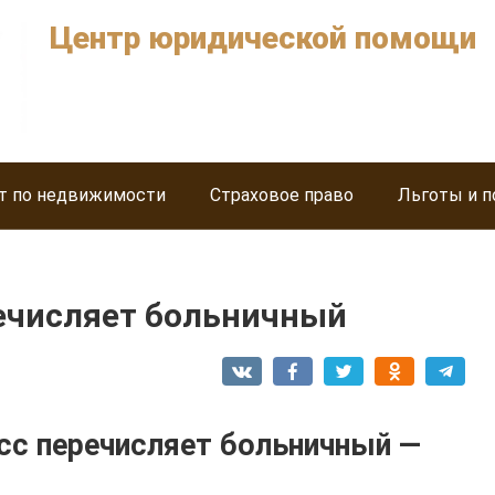
Центр юридической помощи
т по недвижимости
Страховое право
Льготы и п
речисляет больничный
сс перечисляет больничный —