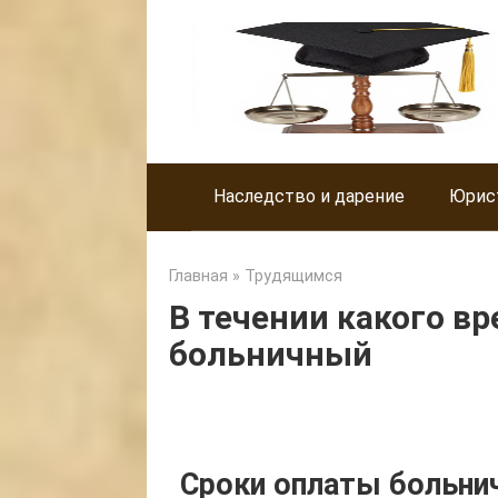
Skip
to
content
Наследство и дарение
Юрис
Главная
»
Трудящимся
В течении какого в
больничный
Сроки оплаты больнич