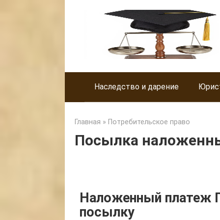
Skip
to
content
Наследство и дарение
Юрис
Главная
»
Потребительское право
Посылка наложенны
Наложенный платеж П
посылку