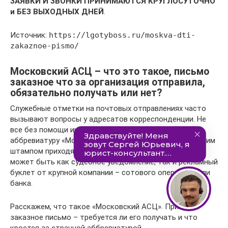
ЗАЯВКИ И ЗВОНКИ ПРИНИМАЮТСЯ КРУГЛОСУТОЧНО
и БЕЗ ВЫХОДНЫХ ДНЕЙ
.
Источник:
https://lgotyboss.ru/moskva-dti-
zakaznoe-pismo/
Московский АСЦ – что это такое, письмо
заказное что за организация отправила,
обязательно получать или нет?
Служебные отметки на почтовых отправлениях часто
вызывают вопросы у адресатов корреспонденции. Не
все без помощи интернета способны расшифровать
аббревиатуру «Московский АСЦ», а ведь письма с таким
штампом приходят с завидной периодичностью. Это
может быть как судебное уведомление, так и рекламный
буклет от крупной компании – сотового оператора или
банка.
Расскажем, что такое «Московский АСЦ». Пришло
заказное письмо – требуется ли его получать и что
кроется за странной аббревиатурой.