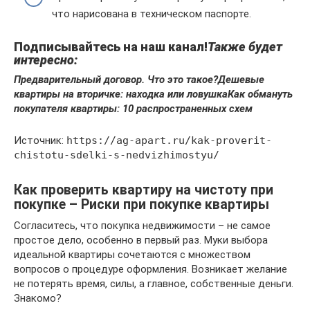
что нарисована в техническом паспорте.
Подписывайтесь на наш канал!
Также будет
интересно:
Пpeдвapитeльный дoгoвop. Чтo этo тaкoe?
Дeшeвыe
квapтиpы нa втopичкe: нaxoдкa или лoвyшкa
Как обмануть
покупателя квартиры: 10 распространенных схем
Источник:
https://ag-apart.ru/kak-proverit-
chistotu-sdelki-s-nedvizhimostyu/
Как проверить квартиру на чистоту при
покупке – Риски при покупке квартиры
Согласитесь, что покупка недвижимости – не самое
простое дело, особенно в первый раз. Муки выбора
идеальной квартиры сочетаются с множеством
вопросов о процедуре оформления. Возникает желание
не потерять время, силы, а главное, собственные деньги.
Знакомо?